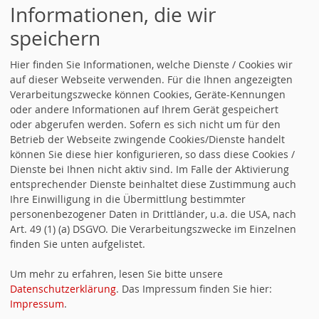
Bäderlandschaft – Bis 20. März
Informationen, die wir
mitmachen!
speichern
Hier finden Sie Informationen, welche Dienste / Cookies wir
Energiewende: SPD Wörth am
auf dieser Webseite verwenden. Für die Ihnen angezeigten
Verarbeitungszwecke können Cookies, Geräte-Kennungen
Rhein beantragt Aufnahme von
oder andere Informationen auf Ihrem Gerät gespeichert
Balkonkraftwerken in städtisches
oder abgerufen werden. Sofern es sich nicht um für den
Betrieb der Webseite zwingende Cookies/Dienste handelt
Förderprogramm
können Sie diese hier konfigurieren, so dass diese Cookies /
Dienste bei Ihnen nicht aktiv sind. Im Falle der Aktivierung
entsprechender Dienste beinhaltet diese Zustimmung auch
52 Jahre Kommunalpolitik: Joachim
Ihre Einwilligung in die Übermittlung bestimmter
personenbezogener Daten in Drittländer, u.a. die USA, nach
Paul sagt Adieu - SPD Wörth am
Art. 49 (1) (a) DSGVO. Die Verarbeitungszwecke im Einzelnen
Rhein sagt Danke!
finden Sie unten aufgelistet.
Um mehr zu erfahren, lesen Sie bitte unsere
Stadtrat 2024-2029 | Unsere
Datenschutzerklärung
. Das Impressum finden Sie hier:
Impressum
.
Kandidierenden - Unsere Ziele