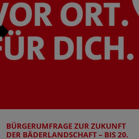
BÜRGERUMFRAGE ZUR ZUKUNFT
DER BÄDERLANDSCHAFT – BIS 20.